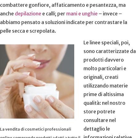
combattere gonfiore, affaticamento e pesantezza, ma
anche
depilazione
e calli; per
mani e unghie
– invece –
abbiamo pensato a soluzioni indicate per contrastare la
pelle secca e screpolata.
Le linee speciali, poi,
sono caratterizzate da
prodotti davvero
molto particolari e
originali, creati
utilizzando materie
prime di altissima
qualità: nel nostro
store potrete
consultare nel
dettaglio le
La vendita di cosmetici professionali
informazioni relative
online comprende prodotti adatti a tutto il