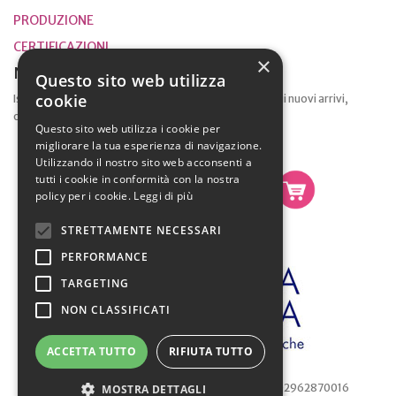
PRODUZIONE
CERTIFICAZIONI
×
Newsletter
Questo sito web utilizza
cookie
Iscriviti alla nostra lista per ricevere aggiornamenti sui nuovi arrivi,
offerte speciali e altre informazioni.
Questo sito web utilizza i cookie per
migliorare la tua esperienza di navigazione.
Utilizzando il nostro sito web acconsenti a
tutti i cookie in conformità con la nostra
policy per i cookie.
Leggi di più
STRETTAMENTE NECESSARI
PERFORMANCE
TARGETING
NON CLASSIFICATI
ACCETTA TUTTO
RIFIUTA TUTTO
Lica Srl - Corso Susa, 40 - Caselette (TO) - PI 02962870016
MOSTRA DETTAGLI