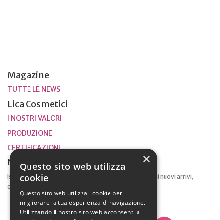
Magazine
TUTTE LE NEWS
Lica Cosmetici
I NOSTRI VALORI
PRODUZIONE
CERTIFICAZIONI
×
Newsletter
Questo sito web utilizza
cookie
Iscriviti alla nostra lista per ricevere aggiornamenti sui nuovi arrivi,
offerte speciali e altre informazioni.
Questo sito web utilizza i cookie per
migliorare la tua esperienza di navigazione.
Utilizzando il nostro sito web acconsenti a