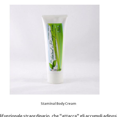
Staminal Body Cream
lifunzionale straordinario, che “attacca” gli accumuli adipo