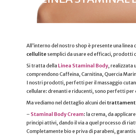
All’interno del nostro shop è presente una linea d
cellulite
semplici da usare ed efficaci, prodotti 
Si tratta della
Linea Staminal Body
, realizzata 
comprendono Caffeina, Carnitina, Quercia Marin
I nostri prodotti, perfetti per il massaggio cuta
cellulare: drenanti e riducenti, sono perfetti per 
Ma vediamo nel dettaglio alcuni dei
trattamenti 
–
Staminal Body Cream
: la crema, da applicar
principi attivi, dando il via a quel processo di r
Completamente bio e priva di parabeni, garantisc