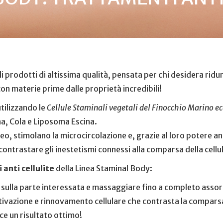
i prodotti di altissima qualità, pensata per chi desidera ridu
con materie prime dalle proprietà incredibili!
utilizzando le
Cellule Staminali vegetali del Finocchio Marino eco
a, Cola e Liposoma Escina.
neo, stimolano la microcircolazione e, grazie al loro potere 
contrastare gli inestetismi connessi alla comparsa della cellul
anti cellulite
della Linea Staminal Body:
e sulla parte interessata e massaggiare fino a completo asso
iattivazione e rinnovamento cellulare che contrasta la compars
e un risultato ottimo!