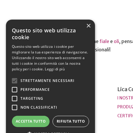
×
Questo sito web utilizza
cookie
La nostra linea comprende anche
fiale
e
oli
, pens
Questo sito web utilizza i cookie per
adatto alle tue esigenze professionali!
migliorare la tua esperienza di navigazione.
Utilizzando il nostro sito web acconsenti a
tutti i cookie in conformità con la nostra
policy per i cookie.
Leggi di più
STRETTAMENTE NECESSARI
Magazine
Lica C
PERFORMANCE
TUTTE LE NEWS
I NOSTR
TARGETING
PRODU
NON CLASSIFICATI
CERTIF
ACCETTA TUTTO
RIFIUTA TUTTO